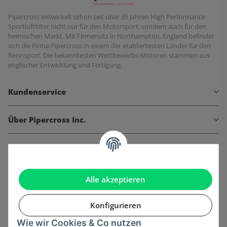
Pipercross entwickelt schon seit über 35 Jahren High Performance
Sportluftfilter nicht nur für den Motorsport, sondern auch für den
heimischen Markt. Mit Firmensitz in Northampton, England befindet
sich die Firma Pipercross in einem der etabliertesten Länder für den
Rennsport. Die bekanntesten Wettbewerbs-Motoren stammen aus
englischer Entwicklung und Fertigung.
Kundenservice
Über Pipercross Inc.
Informationen
Gesetzliche Informationen
Alle akzeptieren
Konfigurieren
Wie wir Cookies & Co nutzen