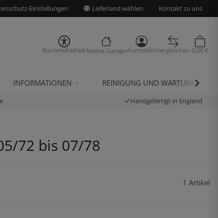
enschutz-Einstellungen
Lieferland wählen
Kontakt zu uns
Barrierefreiheit
Anmelden
Vergleichen
0,00 €
Meine Garage
INFORMATIONEN
REINIGUNG UND WARTUNG
e
Handgefertigt in England
05/72 bis 07/78
1 Artikel