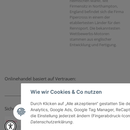
heimischen Markt. Mit
Firmensitz in Northampton,
England befindet sich die Firma
Pipercross in einem der
etabliertesten Länder für den
Rennsport. Die bekanntesten
Wettbewerbs-Motoren
stammen aus englischer
Entwicklung und Fertigung.
Onlinehandel basiert auf Vertrauen:
Wie wir Cookies & Co nutzen
Durch Klicken auf „Alle akzeptieren“ gestatten Sie 
Sicher bezahlen via:
Analytics, Google Ads, Google Tag Manager, ReCapt
die Einstellung jederzeit ändern (Fingerabdruck-Icon 
Datenschutzerklärung
.