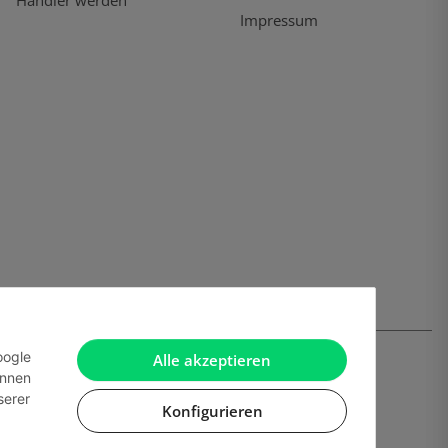
Händler werden
Impressum
oogle
Alle akzeptieren
önnen
serer
Konfigurieren