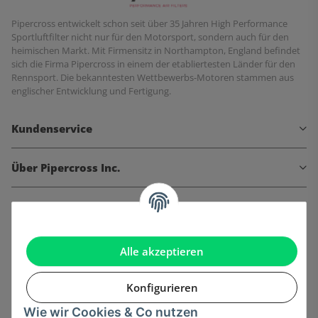
Pipercross entwickelt schon seit über 35 Jahren High Performance
Sportluftfilter nicht nur für den Motorsport, sondern auch für den
heimischen Markt. Mit Firmensitz in Northampton, England befindet
sich die Firma Pipercross in einem der etabliertesten Länder für den
Rennsport. Die bekanntesten Wettbewerbs-Motoren stammen aus
englischer Entwicklung und Fertigung.
Kundenservice
Über Pipercross Inc.
Informationen
Gesetzliche Informationen
Alle akzeptieren
Konfigurieren
Wie wir Cookies & Co nutzen