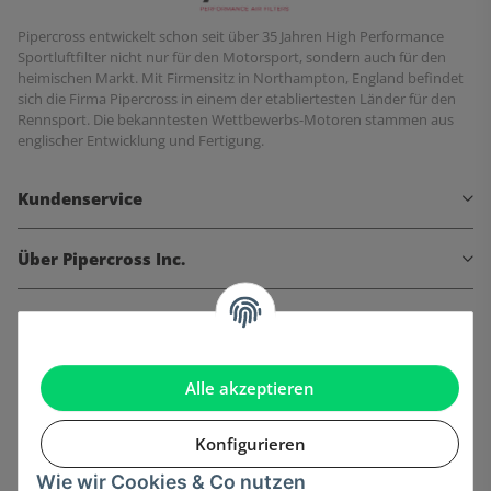
Pipercross entwickelt schon seit über 35 Jahren High Performance
Sportluftfilter nicht nur für den Motorsport, sondern auch für den
heimischen Markt. Mit Firmensitz in Northampton, England befindet
sich die Firma Pipercross in einem der etabliertesten Länder für den
Rennsport. Die bekanntesten Wettbewerbs-Motoren stammen aus
englischer Entwicklung und Fertigung.
Kundenservice
Über Pipercross Inc.
Informationen
Gesetzliche Informationen
Alle akzeptieren
Konfigurieren
Wie wir Cookies & Co nutzen