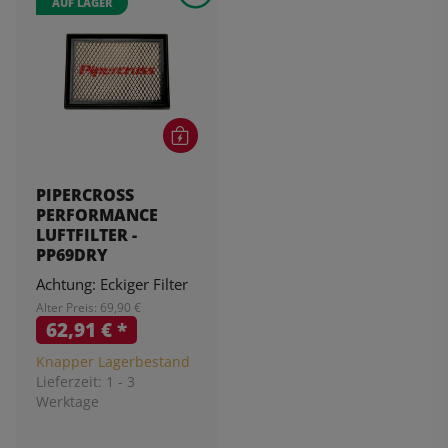
AUF LAGER
PIPERCROSS
PERFORMANCE
LUFTFILTER -
PP69DRY
Achtung: Eckiger Filter
Alter Preis: 69,90 €
62,91 €
*
Knapper Lagerbestand
Lieferzeit:
1 - 3
Werktage