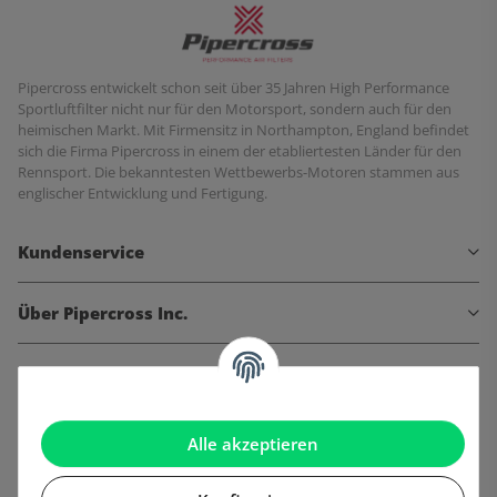
Pipercross entwickelt schon seit über 35 Jahren High Performance
Sportluftfilter nicht nur für den Motorsport, sondern auch für den
heimischen Markt. Mit Firmensitz in Northampton, England befindet
sich die Firma Pipercross in einem der etabliertesten Länder für den
Rennsport. Die bekanntesten Wettbewerbs-Motoren stammen aus
englischer Entwicklung und Fertigung.
Kundenservice
Über Pipercross Inc.
Informationen
Gesetzliche Informationen
Alle akzeptieren