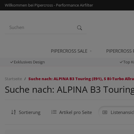
Willkommen bei Pipercross - Performance Airfilter
PIPERCROSS SALE
PIPERCROSS
Exklusives Design
Top K
Startseite
Suche nach: ALPINA B3 Touring (E91), S Bi-Turbo Allra
Suche nach: ALPINA B3 Touring 
Sortierung
Artikel pro Seite
Listenansic