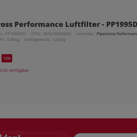
ross Performance Luftfilter - PP1995
r:
PP1995DRY
GTIN:
5056195650990
Hersteller:
Pipercross Performance
ht:
0,48 kg
Artikelgewicht:
0,48 kg
*
10%
cht verfügbar