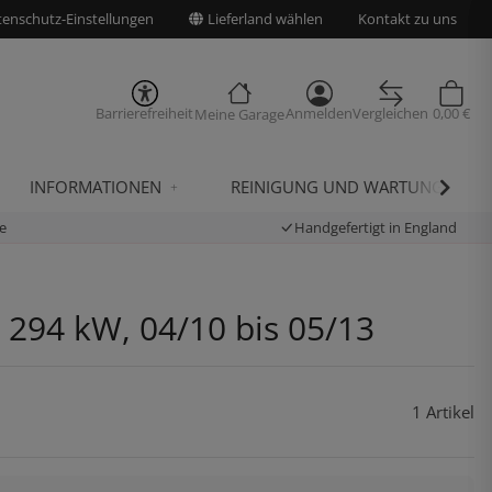
enschutz-Einstellungen
Lieferland wählen
Kontakt zu uns
Barrierefreiheit
Anmelden
Vergleichen
0,00 €
Meine Garage
INFORMATIONEN
REINIGUNG UND WARTUNG
e
Handgefertigt in England
, 294 kW, 04/10 bis 05/13
1 Artikel