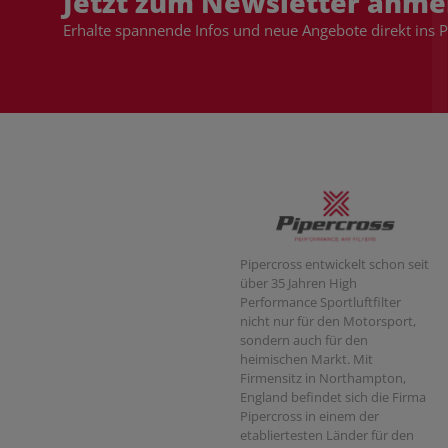
Jetzt zum Newsletter anme
Erhalte spannende Infos und neue Angebote direkt ins 
Pipercross entwickelt schon seit
über 35 Jahren High
Performance Sportluftfilter
nicht nur für den Motorsport,
sondern auch für den
heimischen Markt. Mit
Firmensitz in Northampton,
England befindet sich die Firma
Pipercross in einem der
etabliertesten Länder für den