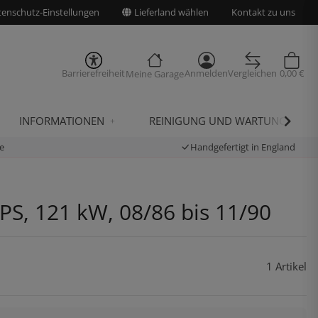
enschutz-Einstellungen
Lieferland wählen
Kontakt zu uns
Barrierefreiheit
Anmelden
Vergleichen
0,00 €
Meine Garage
INFORMATIONEN
REINIGUNG UND WARTUNG
e
Handgefertigt in England
PS, 121 kW, 08/86 bis 11/90
1 Artikel