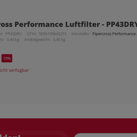
ross Performance Luftfilter - PP43DR
r:
PP43DRY
GTIN:
5056195643251
Hersteller:
Pipercross Performance A
ht:
0,40 kg
Artikelgewicht:
0,40 kg
*
10%
cht verfügbar