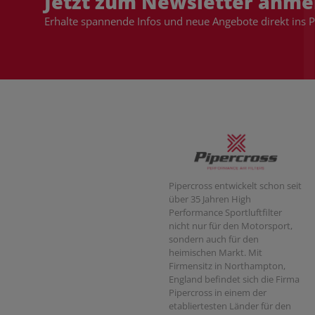
Jetzt zum Newsletter anme
Erhalte spannende Infos und neue Angebote direkt ins 
Pipercross entwickelt schon seit
über 35 Jahren High
Performance Sportluftfilter
nicht nur für den Motorsport,
sondern auch für den
heimischen Markt. Mit
Firmensitz in Northampton,
England befindet sich die Firma
Pipercross in einem der
etabliertesten Länder für den