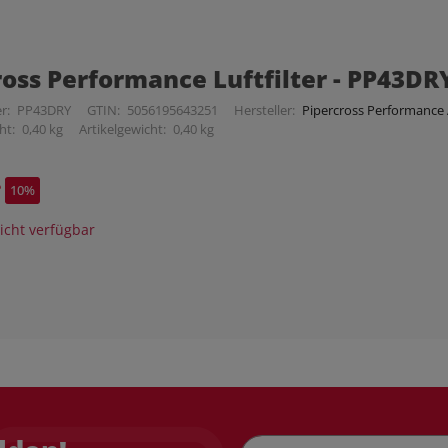
ross Performance Luftfilter - PP43DR
r:
PP43DRY
GTIN:
5056195643251
Hersteller:
Pipercross Performance A
ht:
0,40 kg
Artikelgewicht:
0,40 kg
*
10%
cht verfügbar