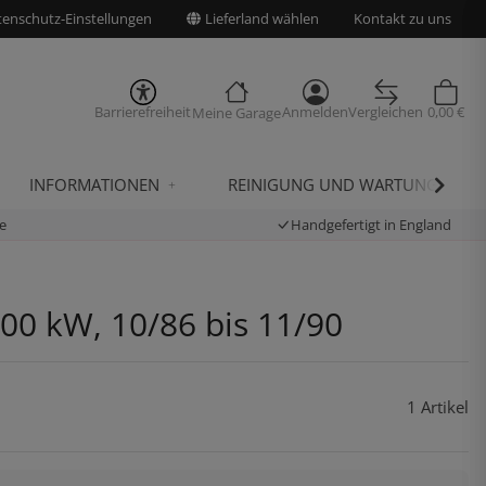
enschutz-Einstellungen
Lieferland wählen
Kontakt zu uns
Barrierefreiheit
Anmelden
Vergleichen
0,00 €
Meine Garage
INFORMATIONEN
REINIGUNG UND WARTUNG
e
Handgefertigt in England
100 kW, 10/86 bis 11/90
1 Artikel