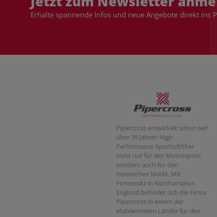
Jetzt zum Newsletter anme
Erhalte spannende Infos und neue Angebote direkt ins 
Pipercross entwickelt schon seit
über 35 Jahren High
Performance Sportluftfilter
nicht nur für den Motorsport,
sondern auch für den
heimischen Markt. Mit
Firmensitz in Northampton,
England befindet sich die Firma
Pipercross in einem der
etabliertesten Länder für den