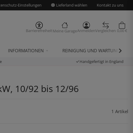
enschutz-Einstellungen
Lieferland wählen
Kontakt zu uns
Barrierefreiheit
Anmelden
Vergleichen
0,00 €
Meine Garage
INFORMATIONEN
REINIGUNG UND WARTUNG
e
Handgefertigt in England
kW, 10/92 bis 12/96
1 Artikel