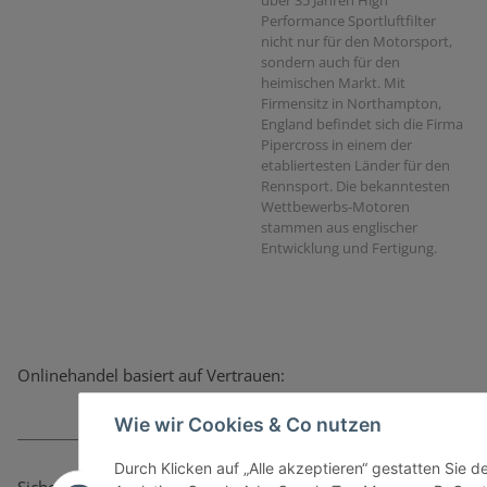
Performance Sportluftfilter
nicht nur für den Motorsport,
sondern auch für den
heimischen Markt. Mit
Firmensitz in Northampton,
England befindet sich die Firma
Pipercross in einem der
etabliertesten Länder für den
Rennsport. Die bekanntesten
Wettbewerbs-Motoren
stammen aus englischer
Entwicklung und Fertigung.
Onlinehandel basiert auf Vertrauen:
Wie wir Cookies & Co nutzen
Durch Klicken auf „Alle akzeptieren“ gestatten Sie 
Sicher bezahlen via: