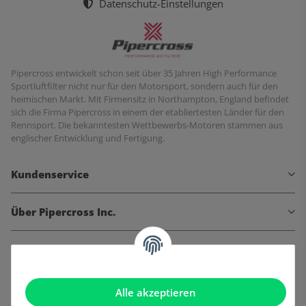
Datenschutz-Einstellungen
Pipercross entwickelt schon seit über 35 Jahren High Performance
Sportluftfilter nicht nur für den Motorsport, sondern auch für den
heimischen Markt. Mit Firmensitz in Northampton, England befindet
sich die Firma Pipercross in einem der etabliertesten Länder für den
Rennsport. Die bekanntesten Wettbewerbs-Motoren stammen aus
englischer Entwicklung und Fertigung.
Kundenservice
Über Pipercross Inc.
Informationen
Gesetzliche Informationen
Alle akzeptieren