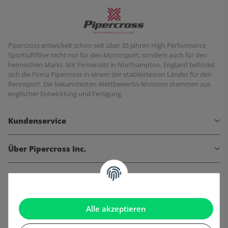
Pipercross entwickelt schon seit über 35 Jahren High Performance
Sportluftfilter nicht nur für den Motorsport, sondern auch für den
heimischen Markt. Mit Firmensitz in Northampton, England befindet
sich die Firma Pipercross in einem der etabliertesten Länder für den
Rennsport. Die bekanntesten Wettbewerbs-Motoren stammen aus
englischer Entwicklung und Fertigung.
Kundenservice
Über Pipercross Inc.
Informationen
Gesetzliche Informationen
Alle akzeptieren