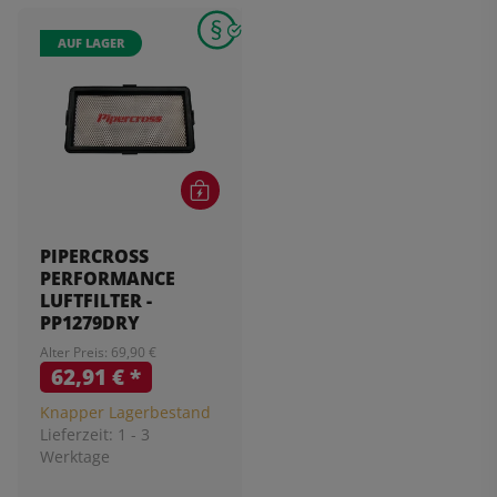
AUF LAGER
PIPERCROSS
PERFORMANCE
LUFTFILTER -
PP1279DRY
Alter Preis: 69,90 €
62,91 €
*
Knapper Lagerbestand
Lieferzeit:
1 - 3
Werktage