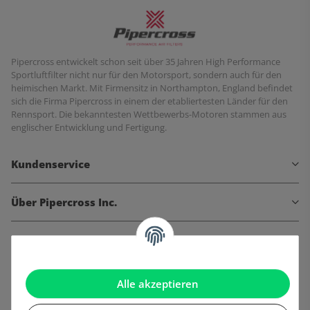
Pipercross entwickelt schon seit über 35 Jahren High Performance
Sportluftfilter nicht nur für den Motorsport, sondern auch für den
heimischen Markt. Mit Firmensitz in Northampton, England befindet
sich die Firma Pipercross in einem der etabliertesten Länder für den
Rennsport. Die bekanntesten Wettbewerbs-Motoren stammen aus
englischer Entwicklung und Fertigung.
Kundenservice
Über Pipercross Inc.
Informationen
Gesetzliche Informationen
Alle akzeptieren