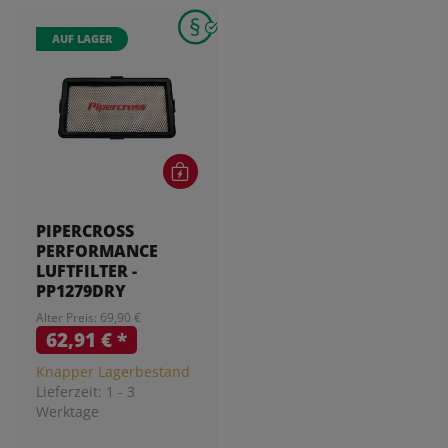
AUF LAGER
PIPERCROSS
PERFORMANCE
LUFTFILTER -
PP1279DRY
Alter Preis: 69,90 €
62,91 €
*
Knapper Lagerbestand
Lieferzeit:
1 - 3
Werktage