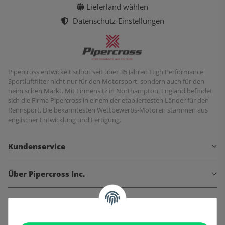
Lieferland wählen
Datenschutz-Einstellungen
Pipercross entwickelt schon seit über 35 Jahren High Performance
Sportluftfilter nicht nur für den Motorsport, sondern auch für den
heimischen Markt. Mit Firmensitz in Northampton, England befindet
sich die Firma Pipercross in einem der etabliertesten Länder für den
Rennsport. Die bekanntesten Wettbewerbs-Motoren stammen aus
englischer Entwicklung und Fertigung.
Kundenservice
Über Pipercross Inc.
Informationen