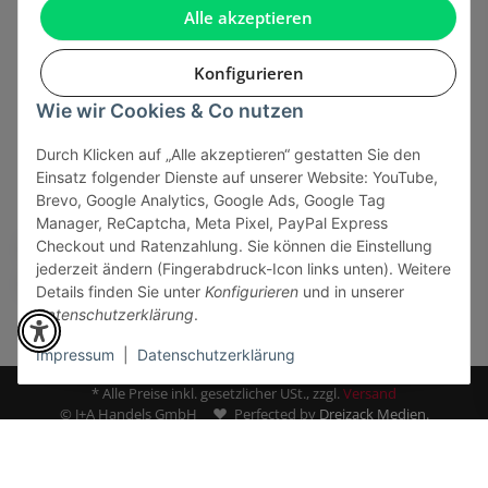
Gesetzliche Informationen
Alle akzeptieren
Konfigurieren
Wie wir Cookies & Co nutzen
Onlinehandel basiert auf Vertrauen:
Durch Klicken auf „Alle akzeptieren“ gestatten Sie den
Einsatz folgender Dienste auf unserer Website: YouTube,
Sicher bezahlen via:
Brevo, Google Analytics, Google Ads, Google Tag
Manager, ReCaptcha, Meta Pixel, PayPal Express
Checkout und Ratenzahlung. Sie können die Einstellung
jederzeit ändern (Fingerabdruck-Icon links unten). Weitere
Details finden Sie unter
Konfigurieren
und in unserer
Datenschutzerklärung
.
Impressum
|
Datenschutzerklärung
* Alle Preise inkl. gesetzlicher USt., zzgl.
Versand
© J+A Handels GmbH
Perfected by
Dreizack Medien.
Powered by
JTL-Shop