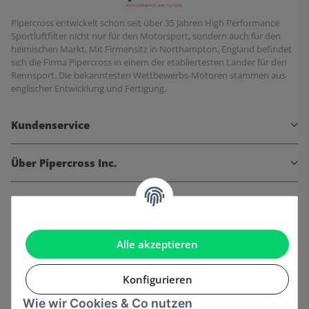
Pipercross entwickelt schon seit über 35 Jahren High Performance
Sportluftfilter nicht nur für den Motorsport, sondern auch für den
heimischen Markt. Mit Firmensitz in Northampton, England befindet
sich die Firma Pipercross in einem der etabliertesten Länder für den
Rennsport. Die bekanntesten Wettbewerbs-Motoren stammen aus
englischer Entwicklung und Fertigung.
Kundenservice
Über Pipercross Inc.
Informationen
Gesetzliche Informationen
Alle akzeptieren
Konfigurieren
Wie wir Cookies & Co nutzen