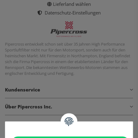
Lieferland wählen
Datenschutz-Einstellungen
Pipercross entwickelt schon seit über 35 Jahren High Performance
Sportluftfilter nicht nur für den Motorsport, sondern auch für den
heimischen Markt. Mit Firmensitz in Northampton, England befindet
sich die Firma Pipercross in einem der etabliertesten Länder für den
Rennsport. Die bekanntesten Wettbewerbs-Motoren stammen aus
englischer Entwicklung und Fertigung.
Kundenservice
Über Pipercross Inc.
Informationen