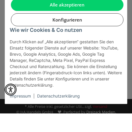
Gesetzliche Informationen
Alle akzeptieren
Konfigurieren
Wie wir Cookies & Co nutzen
Onlinehandel basiert auf Vertrauen:
Durch Klicken auf „Alle akzeptieren“ gestatten Sie den
Einsatz folgender Dienste auf unserer Website: YouTube,
Sicher bezahlen via:
Brevo, Google Analytics, Google Ads, Google Tag
Manager, ReCaptcha, Meta Pixel, PayPal Express
Checkout und Ratenzahlung. Sie können die Einstellung
jederzeit ändern (Fingerabdruck-Icon links unten). Weitere
Details finden Sie unter
Konfigurieren
und in unserer
Datenschutzerklärung
.
Impressum
|
Datenschutzerklärung
* Alle Preise inkl. gesetzlicher USt., zzgl.
Versand
© J+A Handels GmbH
Perfected by
Dreizack Medien.
Powered by
JTL-Shop