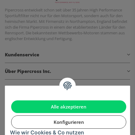
Pipercross entwickelt schon seit über 35 Jahren High Performance
Sportluftfilter nicht nur für den Motorsport, sondern auch für den
heimischen Markt. Mit Firmensitz in Northampton, England befindet
sich die Firma Pipercross in einem der etabliertesten Länder für den
Rennsport. Die bekanntesten Wettbewerbs-Motoren stammen aus
englischer Entwicklung und Fertigung.
Kundenservice
Über Pipercross Inc.
Informationen
Gesetzliche Informationen
Alle akzeptieren
Konfigurieren
Wie wir Cookies & Co nutzen