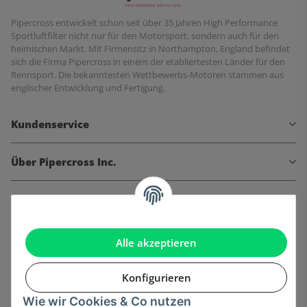
Pipercross entwickelt schon seit über 35 Jahren High Performance
Sportluftfilter nicht nur für den Motorsport, sondern auch für den
heimischen Markt. Mit Firmensitz in Northampton, England befindet
sich die Firma Pipercross in einem der etabliertesten Länder für den
Rennsport. Die bekanntesten Wettbewerbs-Motoren stammen aus
englischer Entwicklung und Fertigung.
Kundenservice
Über Pipercross Inc.
Informationen
Gesetzliche Informationen
Alle akzeptieren
Konfigurieren
Wie wir Cookies & Co nutzen