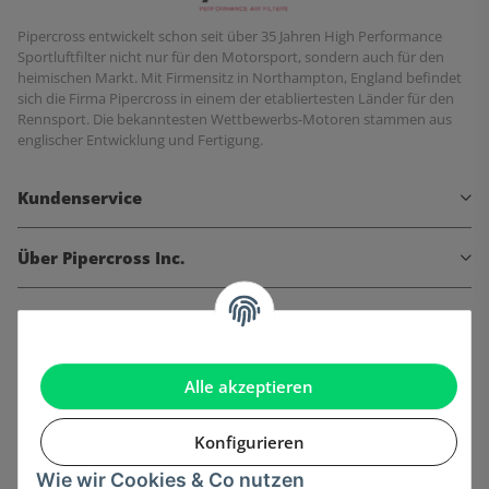
Pipercross entwickelt schon seit über 35 Jahren High Performance
Sportluftfilter nicht nur für den Motorsport, sondern auch für den
heimischen Markt. Mit Firmensitz in Northampton, England befindet
sich die Firma Pipercross in einem der etabliertesten Länder für den
Rennsport. Die bekanntesten Wettbewerbs-Motoren stammen aus
englischer Entwicklung und Fertigung.
Kundenservice
Über Pipercross Inc.
Informationen
Gesetzliche Informationen
Alle akzeptieren
Konfigurieren
Wie wir Cookies & Co nutzen