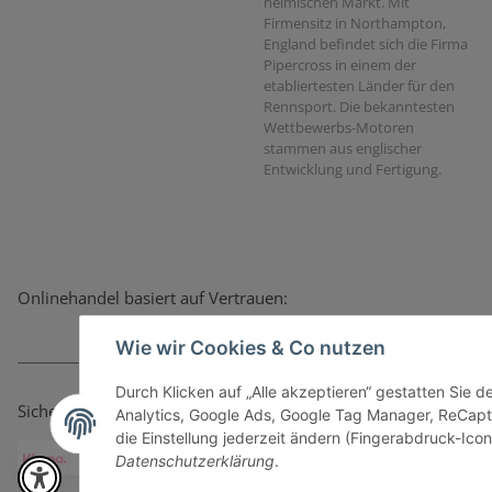
heimischen Markt. Mit
Firmensitz in Northampton,
England befindet sich die Firma
Pipercross in einem der
etabliertesten Länder für den
Rennsport. Die bekanntesten
Wettbewerbs-Motoren
stammen aus englischer
Entwicklung und Fertigung.
Onlinehandel basiert auf Vertrauen:
Wie wir Cookies & Co nutzen
Durch Klicken auf „Alle akzeptieren“ gestatten Sie 
Sicher bezahlen via:
Analytics, Google Ads, Google Tag Manager, ReCapt
die Einstellung jederzeit ändern (Fingerabdruck-Icon 
Datenschutzerklärung
.