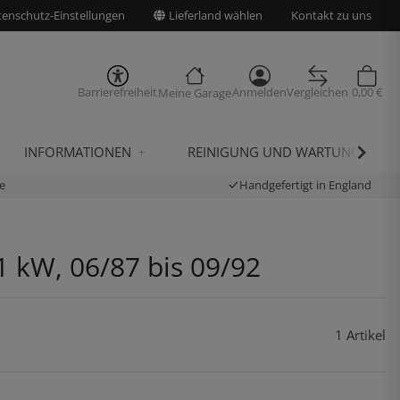
enschutz-Einstellungen
Lieferland wählen
Kontakt zu uns
Barrierefreiheit
Anmelden
Vergleichen
0,00 €
Meine Garage
INFORMATIONEN
REINIGUNG UND WARTUNG
e
Handgefertigt in England
1 kW, 06/87 bis 09/92
1 Artikel