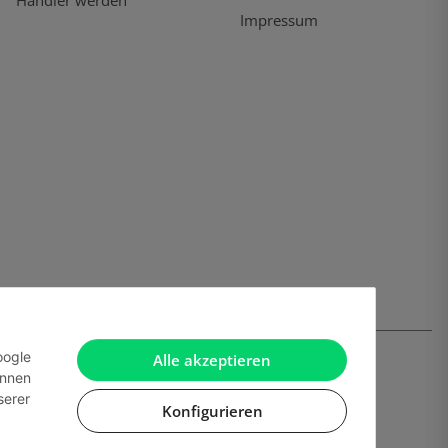
Händler werden
Impressum
oogle
Alle akzeptieren
önnen
serer
Konfigurieren