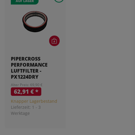
AUF LAGER
PIPERCROSS
PERFORMANCE
LUFTFILTER -
PX1224DRY
Alter Preis: 69,90 €
62,91 €
*
Knapper Lagerbestand
Lieferzeit:
1 - 3
Werktage