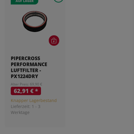
AUF LAGER
PIPERCROSS
PERFORMANCE
LUFTFILTER -
PX1224DRY
Alter Preis: 69,90 €
62,91 €
*
Knapper Lagerbestand
Lieferzeit:
1 - 3
Werktage