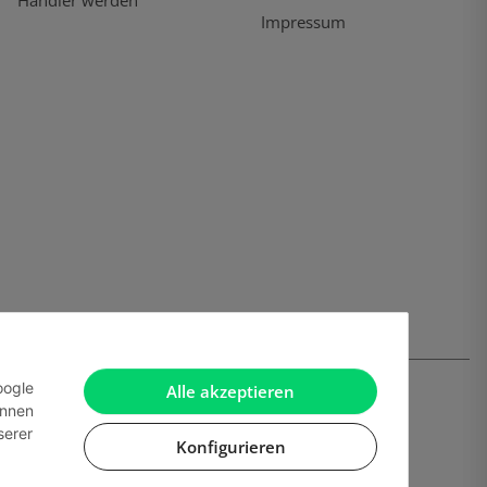
Händler werden
Impressum
oogle
Alle akzeptieren
önnen
serer
Konfigurieren