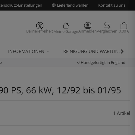
enschutz-Einstellungen
Lieferland wählen
Kontakt zu uns
Barrierefreiheit
Anmelden
Vergleichen
0,00 €
Meine Garage
INFORMATIONEN
REINIGUNG UND WARTUNG
e
Handgefertigt in England
90 PS, 66 kW, 12/92 bis 01/95
1 Artikel