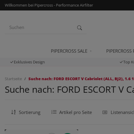
Willkommen bei Pipercross - Performance Airfilter
PIPERCROSS SALE
PIPERCROSS
Exklusives Design
Top K
Startseite
Suche nach: FORD ESCORT V Cabriolet (ALL, BJ2), 1.6 1
Suche nach: FORD ESCORT V Cabr
Sortierung
Artikel pro Seite
Listenansic