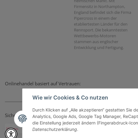
heimischen Markt. Mit
Firmensitz in Northampton,
England befindet sich die Firma
Pipercross in einem der
etabliertesten Länder für den
Rennsport. Die bekanntesten
Wettbewerbs-Motoren
stammen aus englischer
Entwicklung und Fertigung.
Onlinehandel basiert auf Vertrauen:
Wie wir Cookies & Co nutzen
Durch Klicken auf „Alle akzeptieren“ gestatten Sie 
Sicher bezahlen via:
Analytics, Google Ads, Google Tag Manager, ReCapt
die Einstellung jederzeit ändern (Fingerabdruck-Icon 
Datenschutzerklärung
.