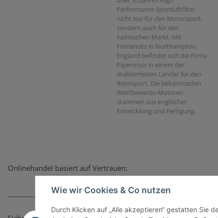
Performance Sportluftfilter
nicht nur für den Motorsport,
sondern auch für den
heimischen Markt. Mit
Firmensitz in Northampton,
England befindet sich die Firma
Pipercross in einem der
etabliertesten Länder für den
Rennsport. Die bekanntesten
Wettbewerbs-Motoren
stammen aus englischer
Entwicklung und Fertigung.
Onlinehandel basiert auf Vertrauen:
Wie wir Cookies & Co nutzen
Durch Klicken auf „Alle akzeptieren“ gestatten Sie 
Sicher bezahlen via: