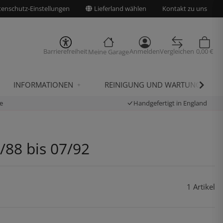
enschutz-Einstellungen
Lieferland wählen
Kontakt zu uns
Barrierefreiheit
Anmelden
Vergleichen
0,00 €
Meine Garage
INFORMATIONEN
REINIGUNG UND WARTUNG
e
Handgefertigt in England
/88 bis 07/92
1 Artikel