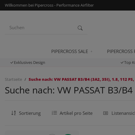
Willkommen bei Pipercross - Performance Airfilter
PIPERCROSS SALE
PIPERCROSS
Exklusives Design
Top K
Startseite
Suche nach: VW PASSAT B3/B4 (3A2, 35I), 1.8, 112 PS,
Suche nach: VW PASSAT B3/B4 (3
Sortierung
Artikel pro Seite
Listenansic