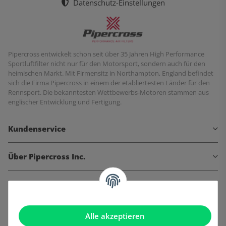
Datenschutz-Einstellungen
Pipercross entwickelt schon seit über 35 Jahren High Performance
Sportluftfilter nicht nur für den Motorsport, sondern auch für den
heimischen Markt. Mit Firmensitz in Northampton, England befindet
sich die Firma Pipercross in einem der etabliertesten Länder für den
Rennsport. Die bekanntesten Wettbewerbs-Motoren stammen aus
englischer Entwicklung und Fertigung.
Kundenservice
Über Pipercross Inc.
Informationen
Gesetzliche Informationen
Alle akzeptieren