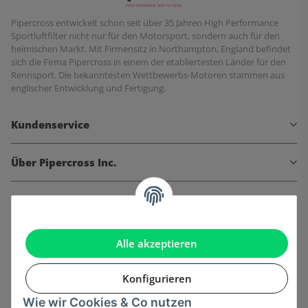
Pipercross entwickelt schon seit über 35 Jahren High Performance
Sportluftfilter nicht nur für den Motorsport, sondern auch für den
heimischen Markt. Mit Firmensitz in Northampton, England befindet
sich die Firma Pipercross in einem der etabliertesten Länder für den
Rennsport. Die bekanntesten Wettbewerbs-Motoren stammen aus
englischer Entwicklung und Fertigung.
Kundenservice
Über Pipercross Inc.
Informationen
Gesetzliche Informationen
Alle akzeptieren
Konfigurieren
Wie wir Cookies & Co nutzen