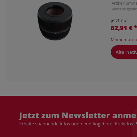
Artikelnumme
Versandgewic
jetzt nur
62,91 €
Momentan ni
Alternati
Jetzt zum Newsletter anme
Erhalte spannende Infos und neue Angebote direkt ins 