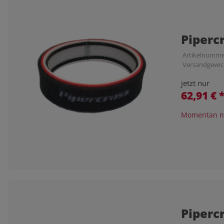
Piperc
Artikelnumme
Versandgewic
jetzt nur
62,91 €
Momentan ni
Piperc