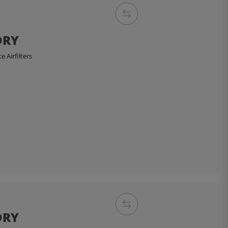
DRY
 Airfilters
DRY