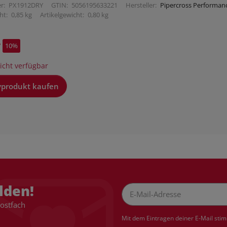
r:
PX1912DRY
GTIN:
5056195633221
Hersteller:
Pipercross Performance
ht:
0,85 kg
Artikelgewicht:
0,80 kg
*
10%
cht verfügbar
vprodukt kaufen
lden!
Postfach
Newsletter Abonnieren
Mit dem Eintragen deiner E-Mail sti