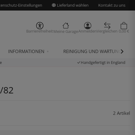
enschutz-Einstellungen
Lieferland wählen
Kontakt zu uns
Barrierefreiheit
Anmelden
Vergleichen
0,00 €
Meine Garage
INFORMATIONEN
REINIGUNG UND WARTUNG
e
Handgefertigt in England
2/82
2 Artikel