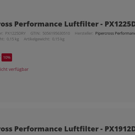
ross Performance Luftfilter - PX1225
r:
PX1225DRY
GTIN:
5056195630510
Hersteller:
Pipercross Performance
ht:
0,15 kg
Artikelgewicht:
0,15 kg
*
10%
cht verfügbar
ross Performance Luftfilter - PX1912