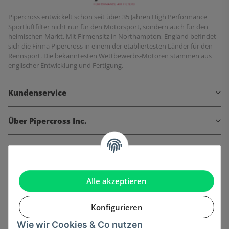
Pipercross entwickelt schon seit über 35 Jahren High Performance
Sportluftfilter nicht nur für den Motorsport, sondern auch für den
heimischen Markt. Mit Firmensitz in Northampton, England befindet
sich die Firma Pipercross in einem der etabliertesten Länder für den
Rennsport. Die bekanntesten Wettbewerbs-Motoren stammen aus
englischer Entwicklung und Fertigung.
Kundenservice
Über Pipercross Inc.
Informationen
Gesetzliche Informationen
Alle akzeptieren
Konfigurieren
Wie wir Cookies & Co nutzen