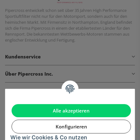
Pipercross entwickelt schon seit über 35 Jahren High Performance
Sportluftfilter nicht nur für den Motorsport, sondern auch für den
heimischen Markt. Mit Firmensitz in Northampton, England befindet
sich die Firma Pipercross in einem der etabliertesten Länder für den
Rennsport. Die bekanntesten Wettbewerbs-Motoren stammen aus
englischer Entwicklung und Fertigung.
Kundenservice
Über Pipercross Inc.
Informationen
Gesetzliche Informationen
Alle akzeptieren
Konfigurieren
Wie wir Cookies & Co nutzen