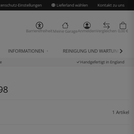
enschutz-Einstellungen
Lieferland wählen
Kontakt zu uns
Barrierefreiheit
Anmelden
Vergleichen
0,00 €
Meine Garage
INFORMATIONEN
REINIGUNG UND WARTUNG
e
Handgefertigt in England
98
1 Artikel