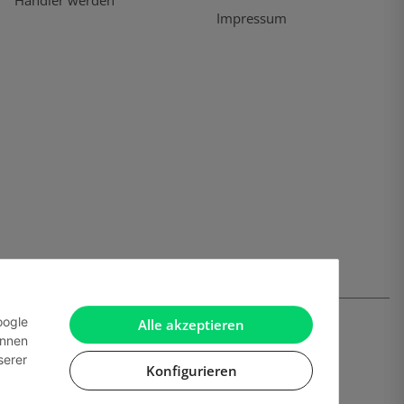
Händler werden
Impressum
oogle
Alle akzeptieren
önnen
serer
Konfigurieren