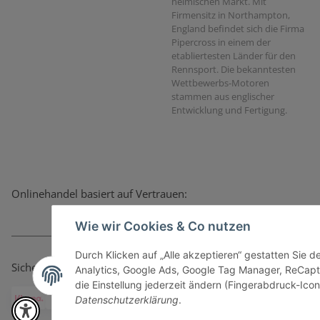
heimischen Markt. Mit
Firmensitz in Northampton,
England befindet sich die Firma
Pipercross in einem der
etabliertesten Länder für den
Rennsport. Die bekanntesten
Wettbewerbs-Motoren
stammen aus englischer
Entwicklung und Fertigung.
Onlinehandel basiert auf Vertrauen:
Wie wir Cookies & Co nutzen
Durch Klicken auf „Alle akzeptieren“ gestatten Sie 
Sicher bezahlen via:
Analytics, Google Ads, Google Tag Manager, ReCapt
die Einstellung jederzeit ändern (Fingerabdruck-Icon 
Datenschutzerklärung
.