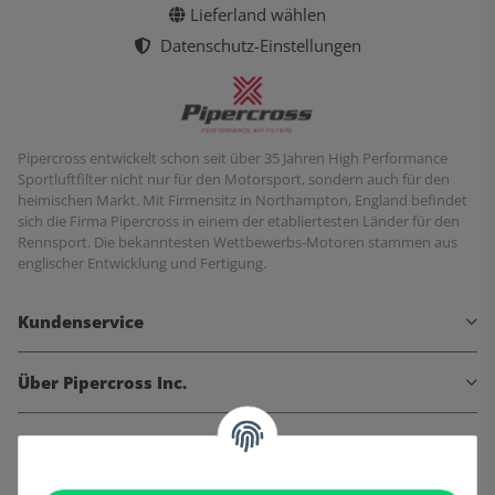
Lieferland wählen
Datenschutz-Einstellungen
Pipercross entwickelt schon seit über 35 Jahren High Performance
Sportluftfilter nicht nur für den Motorsport, sondern auch für den
heimischen Markt. Mit Firmensitz in Northampton, England befindet
sich die Firma Pipercross in einem der etabliertesten Länder für den
Rennsport. Die bekanntesten Wettbewerbs-Motoren stammen aus
englischer Entwicklung und Fertigung.
Kundenservice
Über Pipercross Inc.
Informationen