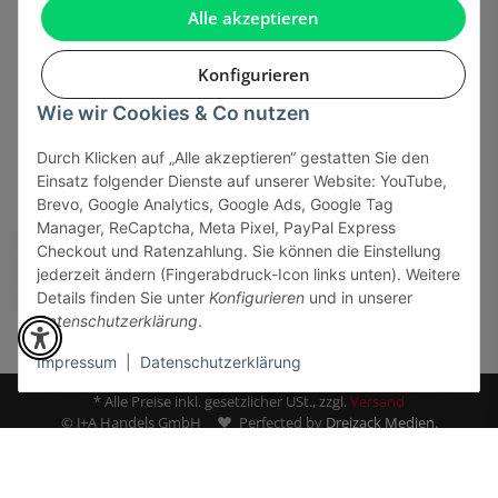
Gesetzliche Informationen
Alle akzeptieren
Konfigurieren
Wie wir Cookies & Co nutzen
Onlinehandel basiert auf Vertrauen:
Durch Klicken auf „Alle akzeptieren“ gestatten Sie den
Einsatz folgender Dienste auf unserer Website: YouTube,
Sicher bezahlen via:
Brevo, Google Analytics, Google Ads, Google Tag
Manager, ReCaptcha, Meta Pixel, PayPal Express
Checkout und Ratenzahlung. Sie können die Einstellung
jederzeit ändern (Fingerabdruck-Icon links unten). Weitere
Details finden Sie unter
Konfigurieren
und in unserer
Datenschutzerklärung
.
Impressum
|
Datenschutzerklärung
* Alle Preise inkl. gesetzlicher USt., zzgl.
Versand
© J+A Handels GmbH
Perfected by
Dreizack Medien.
Powered by
JTL-Shop