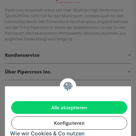
Pipercross entwickelt schon seit über 35 Jahren High Performance
Sportluftfilter nicht nur für den Motorsport, sondern auch für den
heimischen Markt. Mit Firmensitz in Northampton, England befindet
sich die Firma Pipercross in einem der etabliertesten Länder für den
Rennsport. Die bekanntesten Wettbewerbs-Motoren stammen aus
englischer Entwicklung und Fertigung.
Kundenservice
Über Pipercross Inc.
Informationen
Gesetzliche Informationen
Alle akzeptieren
Konfigurieren
Wie wir Cookies & Co nutzen