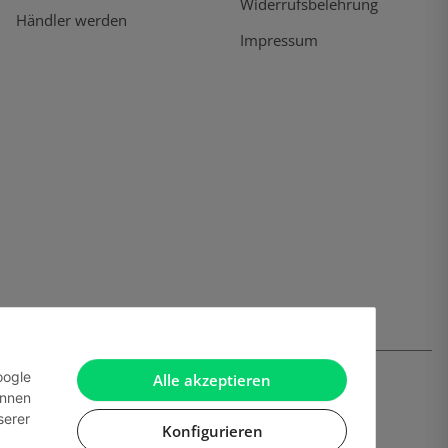
Widerrufsbelehrung
Händler werden
Impressum
oogle
Alle akzeptieren
önnen
serer
Konfigurieren