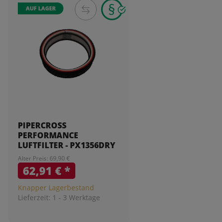
AUF LAGER
PIPERCROSS
PERFORMANCE
LUFTFILTER - PX1356DRY
Alter Preis: 69,90 €
62,91 €
*
Knapper Lagerbestand
Lieferzeit:
1 - 3 Werktage