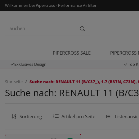
Willkommen bei Pipercross - Performance Airfilter
PIPERCROSS SALE
PIPERCROSS
Exklusives Design
Top K
Startseite
Suche nach: RENAULT 11 (B/C37_), 1.7 (B37N, C73N), 8
Suche nach: RENAULT 11 (B/C37_
Sortierung
Artikel pro Seite
Listenansic