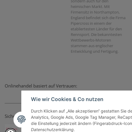
sondern auch für den
heimischen Markt. Mit
Firmensitz in Northampton,
England befindet sich die Firma
Pipercross in einem der
etabliertesten Länder für den
Rennsport. Die bekanntesten
Wettbewerbs-Motoren
stammen aus englischer
Entwicklung und Fertigung.
Onlinehandel basiert auf Vertrauen:
Wie wir Cookies & Co nutzen
Durch Klicken auf „Alle akzeptieren“ gestatten Sie 
Sicher bezahlen via:
Analytics, Google Ads, Google Tag Manager, ReCapt
die Einstellung jederzeit ändern (Fingerabdruck-Icon 
Datenschutzerklärung
.