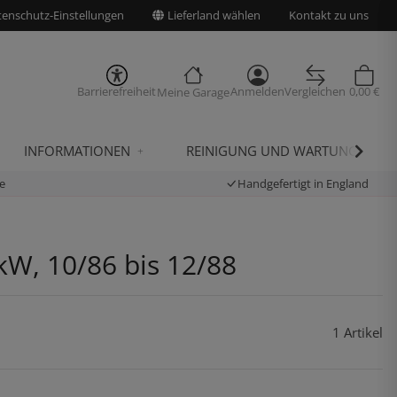
enschutz-Einstellungen
Lieferland wählen
Kontakt zu uns
Barrierefreiheit
Anmelden
Vergleichen
0,00 €
Meine Garage
INFORMATIONEN
REINIGUNG UND WARTUNG
e
Handgefertigt in England
kW, 10/86 bis 12/88
1 Artikel