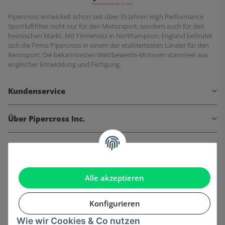
Pipercross entwickelt schon seit über 35 Jahren High Performance
Sportluftfilter nicht nur für den Motorsport, sondern auch für den
heimischen Markt. Mit Firmensitz in Northampton, England befindet
sich die Firma Pipercross in einem der etabliertesten Länder für den
Rennsport. Die bekanntesten Wettbewerbs-Motoren stammen aus
englischer Entwicklung und Fertigung.
Kundenservice
Über Pipercross Inc.
Informationen
Gesetzliche Informationen
Alle akzeptieren
Konfigurieren
Wie wir Cookies & Co nutzen