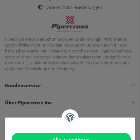
Datenschutz-Einstellungen
Pipercross entwickelt schon seit über 35 Jahren High Performance
Sportluftfilter nicht nur für den Motorsport, sondern auch für den
heimischen Markt. Mit Firmensitz in Northampton, England befindet
sich die Firma Pipercross in einem der etabliertesten Länder für den
Rennsport. Die bekanntesten Wettbewerbs-Motoren stammen aus
englischer Entwicklung und Fertigung.
Kundenservice
Über Pipercross Inc.
Informationen
Gesetzliche Informationen
Alle akzeptieren