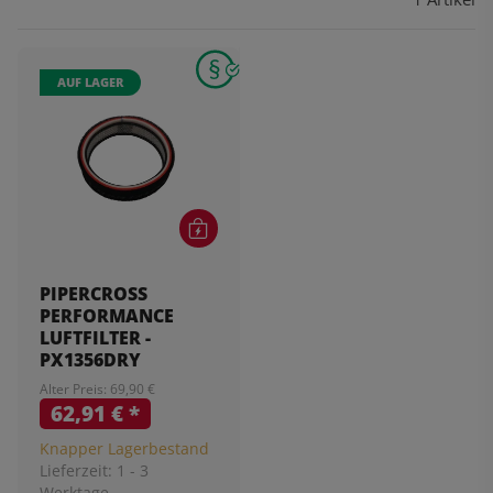
AUF LAGER
PIPERCROSS
PERFORMANCE
LUFTFILTER -
PX1356DRY
Alter Preis: 69,90 €
62,91 €
*
Knapper Lagerbestand
Lieferzeit:
1 - 3
Werktage