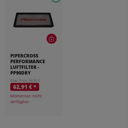
PIPERCROSS
PERFORMANCE
LUFTFILTER -
PP90DRY
Alter Preis: 69,90 €
62,91 €
*
Momentan nicht
verfügbar