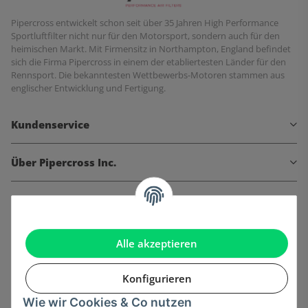
Pipercross entwickelt schon seit über 35 Jahren High Performance
Sportluftfilter nicht nur für den Motorsport, sondern auch für den
heimischen Markt. Mit Firmensitz in Northampton, England befindet
sich die Firma Pipercross in einem der etabliertesten Länder für den
Rennsport. Die bekanntesten Wettbewerbs-Motoren stammen aus
englischer Entwicklung und Fertigung.
Kundenservice
Über Pipercross Inc.
Informationen
Gesetzliche Informationen
Alle akzeptieren
Konfigurieren
Wie wir Cookies & Co nutzen