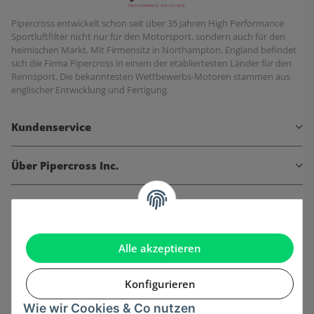
Pipercross entwickelt schon seit über 35 Jahren High Performance
Sportluftfilter nicht nur für den Motorsport, sondern auch für den
heimischen Markt. Mit Firmensitz in Northampton, England befindet
sich die Firma Pipercross in einem der etabliertesten Länder für den
Rennsport. Die bekanntesten Wettbewerbs-Motoren stammen aus
englischer Entwicklung und Fertigung.
Kundenservice
Über Pipercross Inc.
Informationen
Gesetzliche Informationen
Alle akzeptieren
Konfigurieren
Wie wir Cookies & Co nutzen