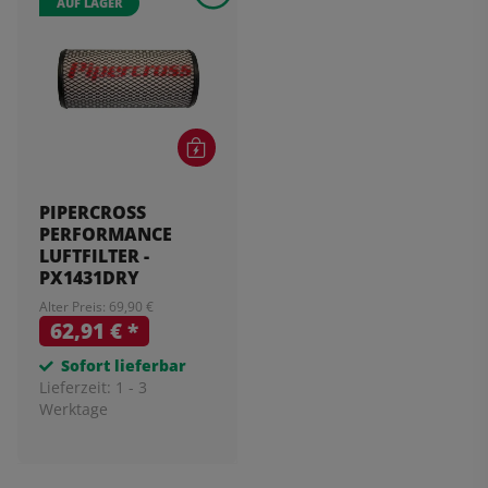
AUF LAGER
PIPERCROSS
PERFORMANCE
LUFTFILTER -
PX1431DRY
Alter Preis: 69,90 €
62,91 €
*
Sofort lieferbar
Lieferzeit:
1 - 3
Werktage