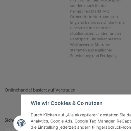
sondern auch für den
heimischen Markt. Mit
Firmensitz in Northampton,
England befindet sich die Firma
Pipercross in einem der
etabliertesten Länder für den
Rennsport. Die bekanntesten
Wettbewerbs-Motoren
stammen aus englischer
Entwicklung und Fertigung.
Onlinehandel basiert auf Vertrauen:
Wie wir Cookies & Co nutzen
Durch Klicken auf „Alle akzeptieren“ gestatten Sie 
Sicher bezahlen via:
Analytics, Google Ads, Google Tag Manager, ReCapt
die Einstellung jederzeit ändern (Fingerabdruck-Icon 