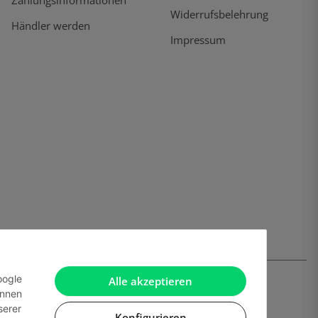
Widerrufsbelehrung
Händler werden
Impressum
oogle
Alle akzeptieren
önnen
serer
Konfigurieren