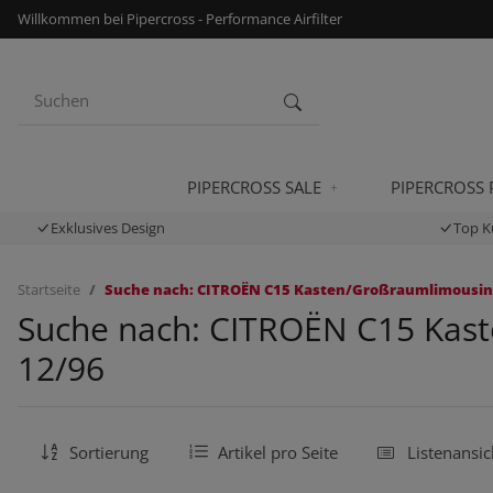
Willkommen bei Pipercross - Performance Airfilter
PIPERCROSS SALE
PIPERCROSS
Exklusives Design
Top K
Startseite
Suche nach: CITROËN C15 Kasten/Großraumlimousine (V
Suche nach: CITROËN C15 Kaste
12/96
Sortierung
Artikel pro Seite
Listenansic