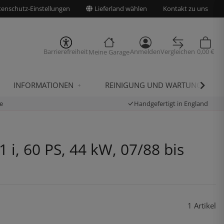
enschutz-Einstellungen
Lieferland wählen
Kontakt zu uns
Barrierefreiheit
Anmelden
Vergleichen
0,00 €
Meine Garage
INFORMATIONEN
REINIGUNG UND WARTUNG
e
Handgefertigt in England
i, 60 PS, 44 kW, 07/88 bis
1 Artikel