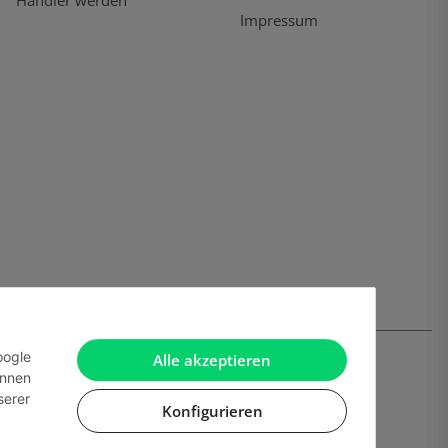
Händler werden
Impressum
oogle
Alle akzeptieren
önnen
serer
Konfigurieren