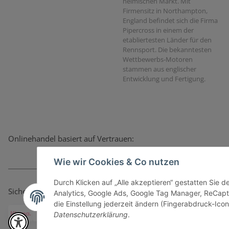
heimischen Markt. Mit
Firmensitz in Northampton,
England befindet sich die Firma
Pipercross in einem der
etabliertesten Länder für den
Rennsport. Die bekanntesten
Wettbewerbs-Motoren
stammen aus englischer
Entwicklung und Fertigung.
Onlinehandel basiert auf Vertrauen:
Wie wir Cookies & Co nutzen
Durch Klicken auf „Alle akzeptieren“ gestatten Sie 
Sicher bezahlen via:
Analytics, Google Ads, Google Tag Manager, ReCapt
die Einstellung jederzeit ändern (Fingerabdruck-Icon 
Datenschutzerklärung
.