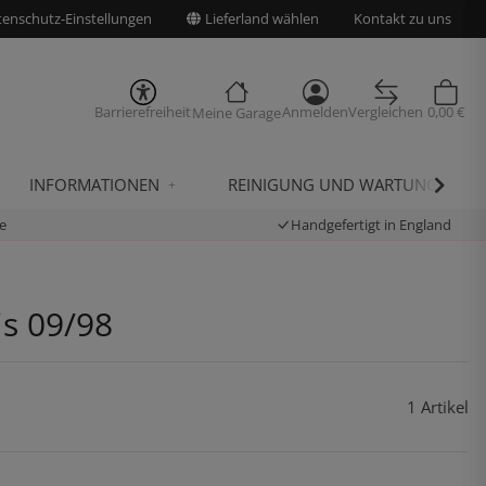
enschutz-Einstellungen
Lieferland wählen
Kontakt zu uns
Barrierefreiheit
Anmelden
Vergleichen
0,00 €
Meine Garage
INFORMATIONEN
REINIGUNG UND WARTUNG
e
Handgefertigt in England
is 09/98
1 Artikel