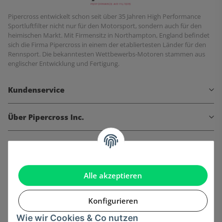
Pipercross entwickelt schon seit über 35 Jahren High Performance
Sportluftfilter nicht nur für den Motorsport, sondern auch für den
heimischen Markt. Mit Firmensitz in Northampton, England befindet
sich die Firma Pipercross in einem der etabliertesten Länder für den
Rennsport. Die bekanntesten Wettbewerbs-Motoren stammen aus
englischer Entwicklung und Fertigung.
Kundenservice
Über Pipercross Inc.
Informationen
Gesetzliche Informationen
Alle akzeptieren
Konfigurieren
Wie wir Cookies & Co nutzen