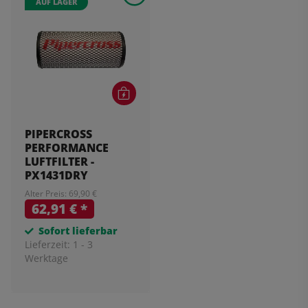
AUF LAGER
PIPERCROSS
PERFORMANCE
LUFTFILTER -
PX1431DRY
Alter Preis: 69,90 €
62,91 €
*
Sofort lieferbar
Lieferzeit:
1 - 3
Werktage