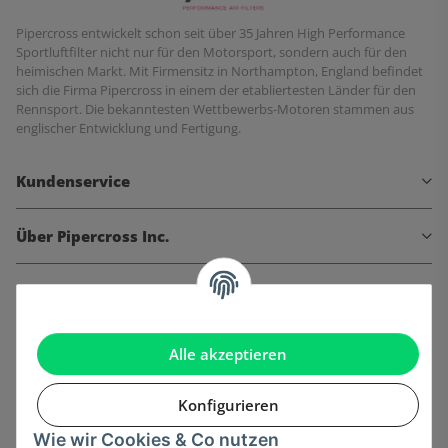
Pipercross entwickelt schon seit über 35 Jahren High Performance
Sportluftfilter nicht nur für den Motorsport, sondern auch für den
heimischen Markt. Mit Firmensitz in Northampton, England befindet
sich die Firma Pipercross in einem der etabliertesten Länder für den
Rennsport. Die bekanntesten Wettbewerbs-Motoren stammen aus
englischer Entwicklung und Fertigung.
Kundenservice
Über Pipercross Inc.
Informationen
Gesetzliche Informationen
Alle akzeptieren
Konfigurieren
Wie wir Cookies & Co nutzen