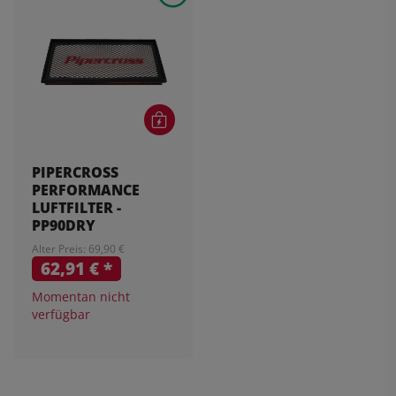
PIPERCROSS
PERFORMANCE
LUFTFILTER -
PP90DRY
Alter Preis: 69,90 €
62,91 €
*
Momentan nicht
verfügbar