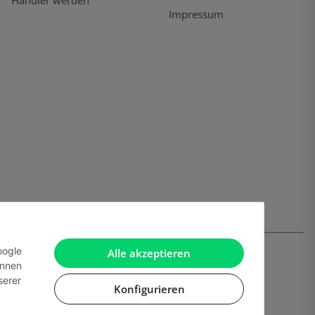
Händler werden
Impressum
oogle
Alle akzeptieren
önnen
serer
Konfigurieren