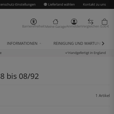
enschutz-Einstellungen
Lieferland wählen
Kontakt zu uns
Barrierefreiheit
Anmelden
Vergleichen
0,00 €
Meine Garage
INFORMATIONEN
REINIGUNG UND WARTUNG
e
Handgefertigt in England
8 bis 08/92
1 Artikel