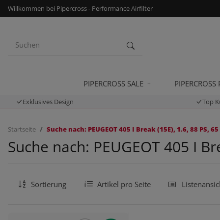
Willkommen bei Pipercross - Performance Airfilter
PIPERCROSS SALE
PIPERCROSS
Exklusives Design
Top K
Startseite
Suche nach: PEUGEOT 405 I Break (15E), 1.6, 88 PS, 65
Suche nach: PEUGEOT 405 I Brea
Sortierung
Artikel pro Seite
Listenansic