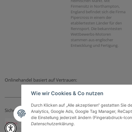
heimischen Markt. Mit
Firmensitz in Northampton,
England befindet sich die Firma
Pipercross in einem der
etabliertesten Länder für den
Rennsport. Die bekanntesten
Wettbewerbs-Motoren
stammen aus englischer
Entwicklung und Fertigung.
Onlinehandel basiert auf Vertrauen:
Wie wir Cookies & Co nutzen
Durch Klicken auf „Alle akzeptieren“ gestatten Sie 
Sicher bezahlen via:
Analytics, Google Ads, Google Tag Manager, ReCapt
die Einstellung jederzeit ändern (Fingerabdruck-Icon 
Datenschutzerklärung
.