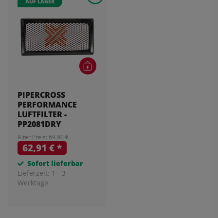
AUF LAGER
PIPERCROSS
PERFORMANCE
LUFTFILTER -
PP2081DRY
Alter Preis: 69,90 €
62,91 €
*
Sofort lieferbar
Lieferzeit:
1 - 3
Werktage