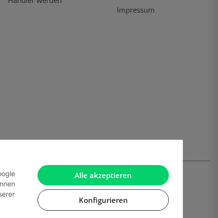
Händler werden
Impressum
oogle
Alle akzeptieren
önnen
serer
Konfigurieren