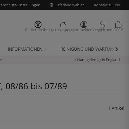
enschutz-Einstellungen
Lieferland wählen
Kontakt zu uns
Barrierefreiheit
Anmelden
Vergleichen
0,00 €
Meine Garage
INFORMATIONEN
REINIGUNG UND WARTUNG
e
Handgefertigt in England
, 08/86 bis 07/89
1 Artikel