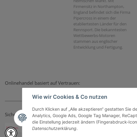
heimischen Markt. Mit
Firmensitz in Northampton,
England befindet sich die Firma
Pipercross in einem der
etabliertesten Länder für den
Rennsport. Die bekanntesten
Wettbewerbs-Motoren
stammen aus englischer
Entwicklung und Fertigung.
Onlinehandel basiert auf Vertrauen:
Wie wir Cookies & Co nutzen
Durch Klicken auf „Alle akzeptieren“ gestatten Sie 
Sicher bezahlen via:
Analytics, Google Ads, Google Tag Manager, ReCapt
die Einstellung jederzeit ändern (Fingerabdruck-Icon 
Datenschutzerklärung
.