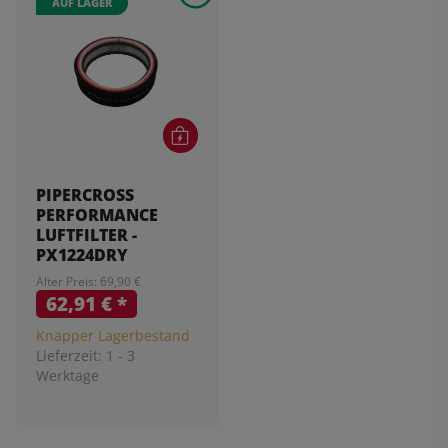
AUF LAGER
PIPERCROSS
PERFORMANCE
LUFTFILTER -
PX1224DRY
Alter Preis: 69,90 €
62,91 €
*
Knapper Lagerbestand
Lieferzeit:
1 - 3
Werktage