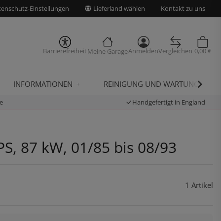
enschutz-Einstellungen
Lieferland wählen
Kontakt zu uns
Barrierefreiheit
Anmelden
Vergleichen
0,00 €
Meine Garage
INFORMATIONEN
REINIGUNG UND WARTUNG
e
Handgefertigt in England
S, 87 kW, 01/85 bis 08/93
1 Artikel