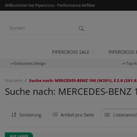
Willkommen bei Pipercross - Performance Airfilter
PIPERCROSS SALE
PIPERCROSS
Exklusives Design
Top K
Startseite
Suche nach: MERCEDES-BENZ 190 (W201), E 2.0 (201.02
Suche nach: MERCEDES-BENZ 190
Sortierung
Artikel pro Seite
Listenansic
AUF LAGER