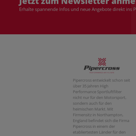
Jetzt zum Newsletter anme
Erhalte spannende Infos und neue Angebote direkt ins 
Pipercross entwickelt schon seit
über 35 Jahren High
Performance Sportluftfilter
nicht nur für den Motorsport,
sondern auch für den
heimischen Markt. Mit
Firmensitz in Northampton,
England befindet sich die Firma
Pipercross in einem der
etabliertesten Länder für den