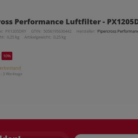
ross Performance Luftfilter - PX1205
r:
PX1205DRY
GTIN:
5056195630442
Hersteller:
Pipercross Performance
ht:
0,25 kg
Artikelgewicht:
0,25 kg
*
10%
erbestand
 - 3 Werktage