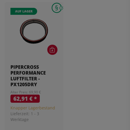
AUF LAGER
PIPERCROSS
PERFORMANCE
LUFTFILTER -
PX1205DRY
Alter Preis: 69,90 €
62,91 €
*
Knapper Lagerbestand
Lieferzeit:
1 - 3
Werktage