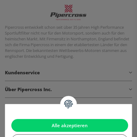
Pipercross entwickelt schon seit über 35 Jahren High Performance
Sportluftfilter nicht nur für den Motorsport, sondern auch für den
heimischen Markt. Mit Firmensitz in Northampton, England befindet
sich die Firma Pipercross in einem der etabliertesten Länder für den
Rennsport. Die bekanntesten Wettbewerbs-Motoren stammen aus
englischer Entwicklung und Fertigung.
Kundenservice
Über Pipercross Inc.
Informationen
Gesetzliche Informationen
Alle akzeptieren