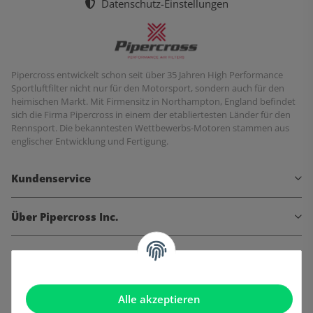
Datenschutz-Einstellungen
Pipercross entwickelt schon seit über 35 Jahren High Performance
Sportluftfilter nicht nur für den Motorsport, sondern auch für den
heimischen Markt. Mit Firmensitz in Northampton, England befindet
sich die Firma Pipercross in einem der etabliertesten Länder für den
Rennsport. Die bekanntesten Wettbewerbs-Motoren stammen aus
englischer Entwicklung und Fertigung.
Kundenservice
Über Pipercross Inc.
Informationen
Gesetzliche Informationen
Alle akzeptieren