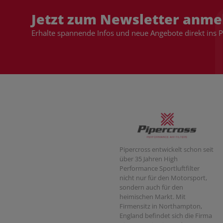
Jetzt zum Newsletter anme
Erhalte spannende Infos und neue Angebote direkt ins 
Pipercross entwickelt schon seit
über 35 Jahren High
Performance Sportluftfilter
nicht nur für den Motorsport,
sondern auch für den
heimischen Markt. Mit
Firmensitz in Northampton,
England befindet sich die Firma