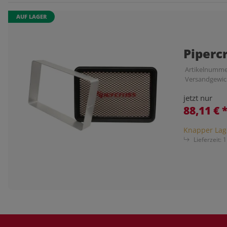
AUF LAGER
Piperc
Artikelnumme
Versandgewic
jetzt nur
88,11 €
Knapper Lag
Lieferzeit:
1