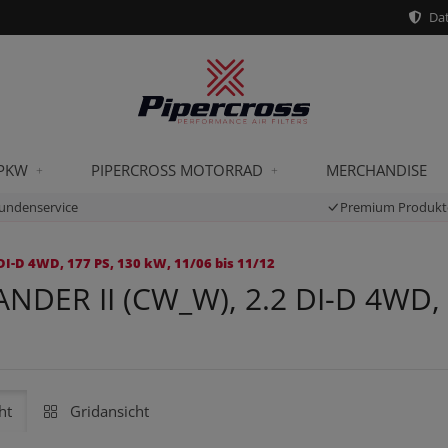
Dat
 PKW
PIPERCROSS MOTORRAD
MERCHANDISE
undenservice
Premium Produkt
-D 4WD, 177 PS, 130 kW, 11/06 bis 11/12
DER II (CW_W), 2.2 DI-D 4WD, 1
ht
Gridansicht