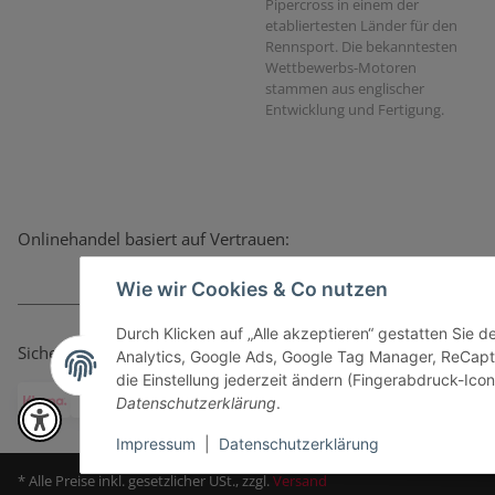
Pipercross in einem der
etabliertesten Länder für den
Rennsport. Die bekanntesten
Wettbewerbs-Motoren
stammen aus englischer
Entwicklung und Fertigung.
Onlinehandel basiert auf Vertrauen:
Wie wir Cookies & Co nutzen
Durch Klicken auf „Alle akzeptieren“ gestatten Sie 
Sicher bezahlen via:
Analytics, Google Ads, Google Tag Manager, ReCapt
die Einstellung jederzeit ändern (Fingerabdruck-Icon 
Datenschutzerklärung
.
Impressum
|
Datenschutzerklärung
* Alle Preise inkl. gesetzlicher USt., zzgl.
Versand