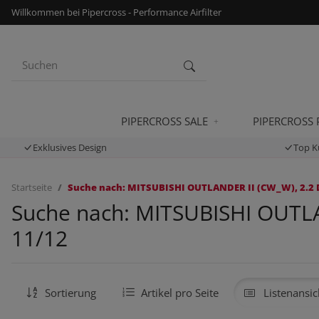
Willkommen bei Pipercross - Performance Airfilter
PIPERCROSS SALE
PIPERCROSS
Exklusives Design
Top K
Startseite
Suche nach: MITSUBISHI OUTLANDER II (CW_W), 2.2 DI
Suche nach: MITSUBISHI OUTLAN
11/12
Sortierung
Artikel pro Seite
Listenansic