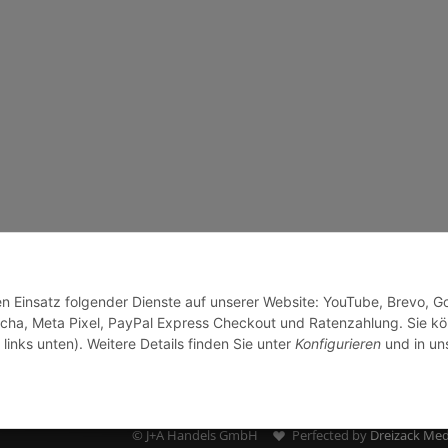
den Einsatz folgender Dienste auf unserer Website: YouTube, Brevo, G
cha, Meta Pixel, PayPal Express Checkout und Ratenzahlung. Sie k
links unten). Weitere Details finden Sie unter
Konfigurieren
und in un
© J+A Handels GmbH
Perfected by
Dreizack Med