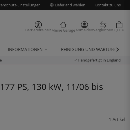
enschutz-Einstellungen
Lieferland wählen
Kontakt zu uns
Barrierefreiheit
Anmelden
Vergleichen
0,00 €
Meine Garage
INFORMATIONEN
REINIGUNG UND WARTUNG
e
Handgefertigt in England
77 PS, 130 kW, 11/06 bis
1 Artikel