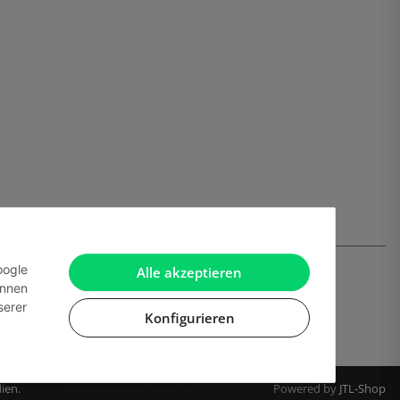
oogle
Alle akzeptieren
önnen
serer
Konfigurieren
ien.
Powered by
JTL-Shop