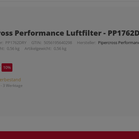
ross Performance Luftfilter - PP1762
r:
PP1762DRY
GTIN:
5056195640298
Hersteller:
Pipercross Performance
ht:
0,56 kg
Artikelgewicht:
0,56 kg
*
10%
erbestand
 - 3 Werktage